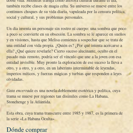
doble vida. Mientras trabaja como asesora cultural durante el dí­a,
también recibe clases de magia celta. Su universo se mueve entre los
continuos choques de su vida diaria, vapuleada por la censura polí­tica,
social y cultural, y sus problemas personales.
Un dí­a inventa un personaje sin rostro ni cuerpo: una sombra que poco
a poco se convierte en su obsesión. La sombra se le aparece en sueños
y en visiones, hasta que Melisa comienza a sospechar que se trata de
una entidad con vida propia. ¿Quién es? ¿Por qué intenta acercarse a
ella? ¿Qué quiere revelarle? Cierto suceso alucinante, oculto en el
pasado más remoto, podrí­a ser el ví­nculo que une a la joven con esa
entidad invisible. Muy pronto la exploración de ese suceso la lleva a
otro, y a otro, y a otro, en un laberinto interminable de leyendas,
imperios mí­ticos, y fuerzas mágicas y turbias que responden a leyes
olvidadas.
Gata encerrada
es una novela doblemente esotérica y polí­tica, cuya
trama se mueve por regiones tan disí­miles como La Habana,
Stonehenge y la Atlántida.
Esta obra, cuya trama transcurre entre 1985 y 1987, es la primera de
la serie «La Habana Oculta».
Dónde comprar