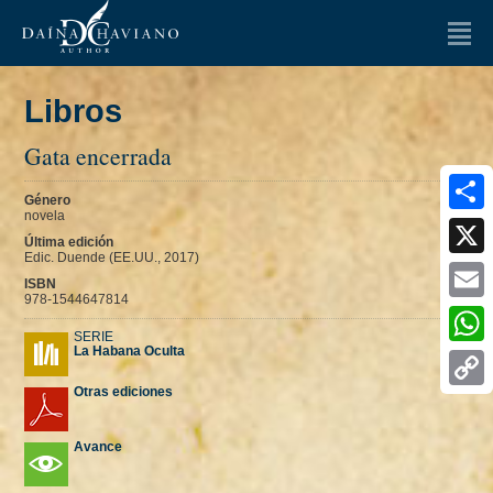
LA AUTORA
Libros
LIBROS
Gata encerrada
OPINIONES
Género
Artículos
Ensayos
novela
Share
Última edición
Edic. Duende (EE.UU., 2017)
ENTREVISTAS
X
ISBN
978-1544647814
Email
NOTICIAS
SERIE
La Habana Oculta
Whats
MULTIMEDIA
Otras ediciones
Copy
FAQ
Link
Avance
CONTACTO