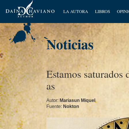
Artícu
LA AUTORA
LIBROS
OPIN
Ensay
Noticias
Estamos saturados d
as
Autor:
Mariasun Miquel
Fuente:
Nokton