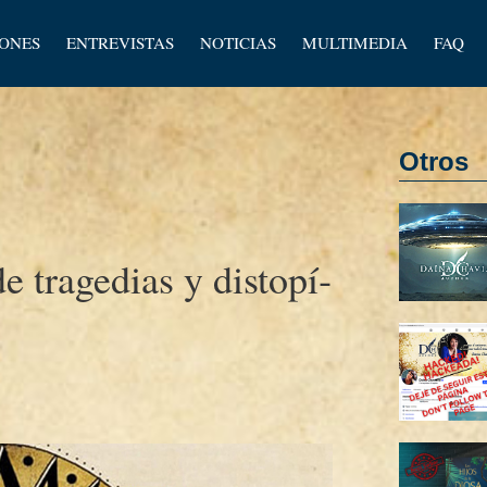
los
IONES
ENTREVISTAS
NOTICIAS
MULTIMEDIA
FAQ
os
Otros
e tragedias y distopí­