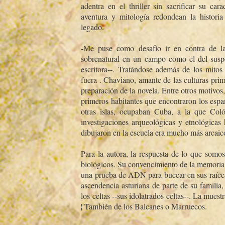
adentra en el thriller sin sacrificar su carac
aventura y mitologí­a redondean la histor
legado.
-Me puse como desafí­o ir en contra de la
sobrenatural en un campo como el del suspen
escritora--. Tratándose además de los mitos 
fuera . Chaviano, amante de las culturas pri
preparación de la novela. Entre otros motivos,
primeros habitantes que encontraron los esp
otras islas, ocupaban Cuba, a la que Coló
investigaciones arqueológicas y etnológicas
dibujaron en la escuela era mucho más arcaico
Para la autora, la respuesta de lo que somos 
biológicos. Su convencimiento de la memoria 
una prueba de ADN para bucear en sus raí­ces 
ascendencia asturiana de parte de su familia,
los celtas --sus idolatrados celtas--. La muest
¦ También de los Balcanes o Marruecos.