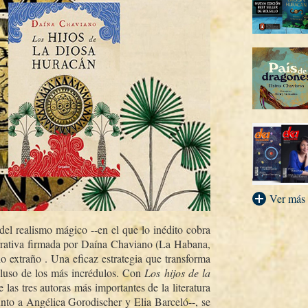
Ver más
del realismo mágico --en el que lo inédito cobra
narrativa firmada por Daí­na Chaviano (La Habana,
lo extraño . Una eficaz estrategia que transforma
cluso de los más incrédulos. Con
Los hijos de la
 las tres autoras más importantes de la literatura
junto a Angélica Gorodischer y Elia Barceló--, se