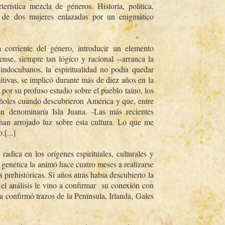
terí­stica mezcla de géneros. Historia, polí­tica,
ia de dos mujeres enlazadas por un enigmático
 corriente del género, introducir un elemento
se, siempre tan lógico y racional --arranca la
indocubanos, la espiritualidad no podí­a quedar
mitivas, se implicó durante más de diez años en la
 por su profuso estudio sobre el pueblo taí­no, los
añoles cuando descubrieron América y que, entre
n denominarí­a Isla Juana. -Las más recientes
 han arrojado luz sobre esta cultura. Lo que me
.[...]
radica en los orí­genes espirituales, culturales y
genética la animó hace cuatro meses a realizarse
prehistóricas. Si años atrás habí­a descubierto la
 el análisis le vino a confirmar su conexión con
ra confirmó trazos de la Pení­nsula, Irlanda, Gales