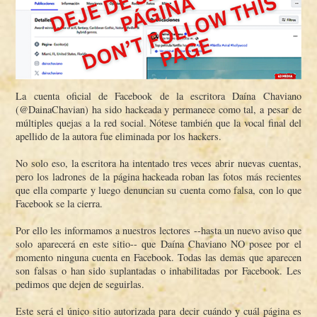
La cuenta oficial de Facebook de la escritora Daí­na Chaviano
(@DainaChavian) ha sido hackeada y permanece como tal, a pesar de
múltiples quejas a la red social. Nótese también que la vocal final del
apellido de la autora fue eliminada por los hackers.
No solo eso, la escritora ha intentado tres veces abrir nuevas cuentas,
pero los ladrones de la página hackeada roban las fotos más recientes
que ella comparte y luego denuncian su cuenta como falsa, con lo que
Facebook se la cierra.
Por ello les informamos a nuestros lectores --hasta un nuevo aviso que
solo aparecerá en este sitio-- que Daí­na Chaviano NO posee por el
momento ninguna cuenta en Facebook. Todas las demas que aparecen
son falsas o han sido suplantadas o inhabilitadas por Facebook. Les
pedimos que dejen de seguirlas.
Este será el único sitio autorizada para decir cuándo y cuál página es