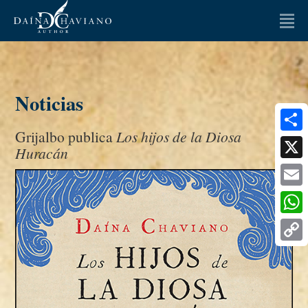
LA AUTORA
LIBROS
Noticias
OPINIONES
Grijalbo publica
Los hijos de la Diosa
Artículos
Ensayos
Share
Huracán
ENTREVISTAS
X
Email
NOTICIAS
Whats
MULTIMEDIA
Copy
FAQ
Link
CONTACTO