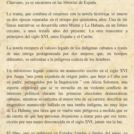
Chaviano, ya se encuentra en las librerí­as de España.
La trama, que combina el suspense con la novela histórica, se mueve
en dos épocas separadas en el tiempo por quinientos años. Una de las
lí­neas narrativas se desarrolla entre Miami y La Habana, en un futuro
cercano, a unos treinta años del presente. La otra transcurre a
principios del siglo XVI, entre España y el Caribe.
La novela recupera el valioso legado de los indí­genas cubanos a través
de una intriga protagonizada por dos mujeres que, en tiempos
diferentes, se enfrentan a la peligrosa codicia de los hombres.
Un misterioso legado conecta un manuscrito escrito en el siglo XVI
por Juana ”una joven española de origen judí­o, que huye a Cuba con
su padre, perseguidos por la Inquisición ” con Alicia Solomon, una
experta criptóloga que se ve envuelta en un violento conflicto de
intereses polí­ticos durante las primeras elecciones democráticas
cubanas, mientras se enfrenta al mayor reto de su carrera: descifrar un
enigmático manuscrito hallado en una tumba indí­gena, no muy lejos
de La Habana; una tarea que se vuelve más peligrosa a medida que se
da cuenta de que hay personas dispuestas a matar para que ese texto,
escrito por una mujer desconocida en el siglo XVI, jamás vea la luz.
El libro, que se publicará en Estados Unidos a finales del junio, ya