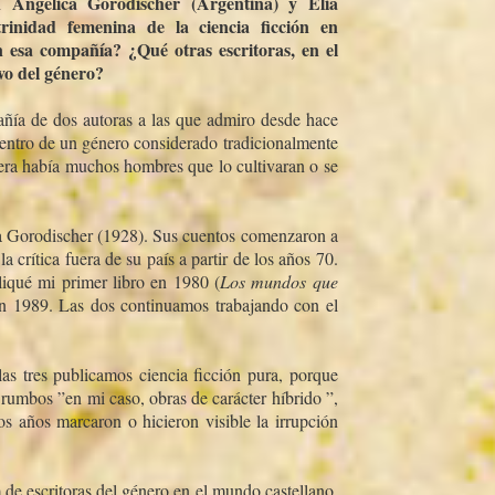
n Angélica Gorodischer (Argentina) y Elia
rinidad femenina de la ciencia ficción en
 esa compañí­a? ¿Qué otras escritoras, en el
ivo del género?
í­a de dos autoras a las que admiro desde hace
dentro de un género considerado tradicionalmente
ra habí­a muchos hombres que lo cultivaran o se
a Gorodischer (1928). Sus cuentos comenzaron a
a crí­tica fuera de su paí­s a partir de los años 70.
iqué mi primer libro en 1980 (
Los mundos que
en 1989. Las dos continuamos trabajando con el
s tres publicamos ciencia ficción pura, porque
 rumbos ”en mi caso, obras de carácter hí­brido ”,
os años marcaron o hicieron visible la irrupción
de escritoras del género en el mundo castellano.