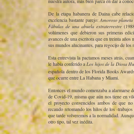
nuestra autora, más bien parca en dar a conoce
De la etapa habanera de Daí­na cabe relaci
excelencia bastante parejo:
Amoroso planet
Fábulas de una abuela extraterrestre
(198
volúmenes que debieron sus primeras edici
avances de una escritora que en treinta años 
sus mundos alucinantes, para regocijo de los 
Esta entrevista la pactamos meses atrás, cua
le habí­a conferido a
Los hijos de la Diosa H
española dentro de los Florida Books Award
que ocurre entre La Habana y Miami.
Entonces el mundo comenzaba a alarmarse de 
de Covid-19, misma que aún nos tiene en vil
el proyecto convencidos ambos de que n
recaudo retomando los hilos de los -trabajos 
que tarde volveremos a la normalidad. Aunqu
otro tipo, tal vez inédita.