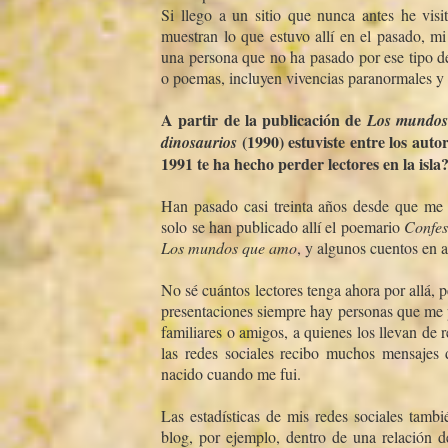
Si llego a un sitio que nunca antes he vis
muestran lo que estuvo allí­ en el pasado, m
una persona que no ha pasado por ese tipo de
o poemas, incluyen vivencias paranormales y 
A partir de la publicación de
Los mundos
(1990) estuviste entre los autor
dinosaurios
1991 te ha hecho perder lectores en la isla
Han pasado casi treinta años desde que me 
solo se han publicado allí­ el poemario
Confes
Los mundos que amo
, y algunos cuentos en a
No sé cuántos lectores tenga ahora por allá, 
presentaciones siempre hay personas que me p
familiares o amigos, a quienes los llevan de 
las redes sociales recibo muchos mensajes 
nacido cuando me fui.
Las estadí­sticas de mis redes sociales tamb
blog, por ejemplo, dentro de una relación de