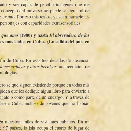
itado y soy capaz de percibir imágenes que me
i concepto del universo no puede ser igual al de
 evento. Por eso mis textos, ya sean narraciones
personajes con capacidades extrasensoriales.
(1980) y hasta
 que amo
El abrevadero de los
es más leí­dos en Cuba. ¿La salida del paí­s en
?
fui de Cuba. En esas tres décadas de ausencia,
iones eróticas y otros hechizos
, una reedición de
ntologí­as.
pero sé que siguen existiendo porque en todas mis
iden que les dedique algún libro para enviarlo a
regalo o como parte de un encargo. Y a través de
desde Cuba, incluso de jóvenes que no habí­an
ién muestran miles de visitantes cubanos. En mi
 97 paí­ses, la isla ocupa el cuarto de lugar de