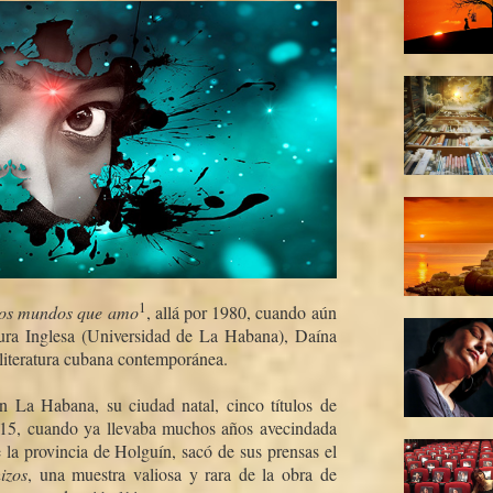
1
os mundos que amo
, allá por 1980, cuando aún
ura Inglesa (Universidad de La Habana), Daí­na
 literatura cubana contemporánea.
n La Habana, su ciudad natal, cinco tí­tulos de
015, cuando ya llevaba muchos años avecindada
la provincia de Holguí­n, sacó de sus prensas el
izos
, una muestra valiosa y rara de la obra de