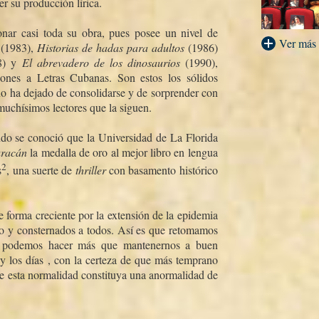
r su producción lí­rica.
onar casi toda su obra, pues posee un nivel de
Ver más
a
(1983),
Historias de hadas para adultos
(1986)
8) y
El abrevadero de los dinosaurios
(1990),
ones a Letras Cubanas. Son estos los sólidos
no ha dejado de consolidarse y de sorprender con
muchí­simos lectores que la siguen.
ndo se conoció que la Universidad de La Florida
uracán
la medalla de oro al mejor libro en lengua
2
s
, una suerte de
thriller
con basamento histórico
forma creciente por la extensión de la epidemia
o y consternados a todos. Así­ es que retomamos
o podemos hacer más que mantenernos a buen
y los dí­as , con la certeza de que más temprano
e esta normalidad constituya una anormalidad de