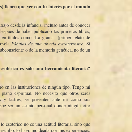
as) tienen que ver con tu interés por el mundo
rajo desde la infancia, incluso antes de conocer
 después de haber publicado los primeros libros,
en tí­tulos como -La granja  (primer relato de
novela
Fábulas de una abuela extraterrestre
. Si
subconsciente o de la memoria genética, no de un
sotérico es sólo una herramienta literaria?
­o en las instituciones de ningún tipo. Tengo mi
plano espiritual. No necesito que otros seres
s y lastres, se presenten ante mí­ como sus
 debe ser un asunto personal donde ningún otro
o esotérico no es una actitud literaria, sino que
escribo, lo hago moldeada por mis experiencias.