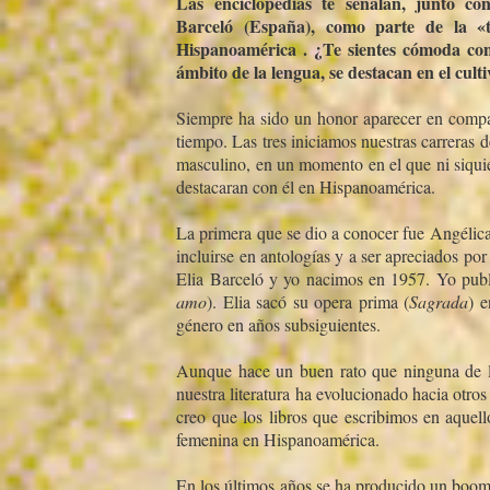
Las enciclopedias te señalan, junto co
Barceló (España), como parte de la «t
Hispanoamérica . ¿Te sientes cómoda con
ámbito de la lengua, se destacan en el cult
Siempre ha sido un honor aparecer en compañ
tiempo. Las tres iniciamos nuestras carreras 
masculino, en un momento en el que ni siquie
destacaran con él en Hispanoamérica.
La primera que se dio a conocer fue Angélic
incluirse en antologí­as y a ser apreciados por l
Elia Barceló y yo nacimos en 1957. Yo publ
amo
). Elia sacó su opera prima (
Sagrada
) 
género en años subsiguientes.
Aunque hace un buen rato que ninguna de la
nuestra literatura ha evolucionado hacia otros
creo que los libros que escribimos en aquell
femenina en Hispanoamérica.
En los últimos años se ha producido un boom 