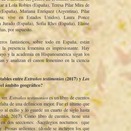
ar a Lola Robles (España), Teresa Pilar Mira de
 (España), Mariana Enrí­quez (Argentina), Pilar
uba; vive en Estados Unidos), Laura Ponce
a Jurado (España), Sofí­a Rhei (España), Elaine
as, por supuesto.
eros fantásticos, sobre todo en España, están
 la presencia femenina es impresionante. Hay
ensayo y la academia en Hispanoamérica sigan los
an y analizan el canon femenino en la ciencia
tables entre
(2017) y
Extraños testimonios
Los
del ámbito geográfico?
 ver.
Extraños testimonios
es un libro de cuentos
 falta de una definición mejor. Fue el último que
go al exilio y lo guardé un cuarto de siglo hasta
rid, 2017). Como libro de cuentos, tiene una
 en dos secciones: -Sacrilegios nocturnos  (que
y -Prosas ardientes  (donde se incluyen los que