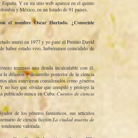
 España. Y en mi sitio web aparece en el quinto
lombia y México, en un listado de 91 paí­ses.
 con el nombre Oscar Hurtado. ¿Conociste
urtado murió en 1977 y yo gané el Premio David
de haber estado vivo, hubiéramos coincidido de
 género tenemos una deuda incalculable con él.
la difusión y desarrollo posterior de la ciencia
e varios años estuvieron considerados como géneros
la. Y no hay que olvidar que compiló y prologó la
haya publicado nunca en Cuba:
Cuentos de ciencia
ador de los géneros fantásticos, sus artí­culos
poemario de ciencia ficción
La ciudad muerta de
 totalmente valorada.