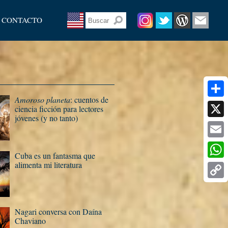
CONTACTO
Amoroso planeta
: cuentos de
Share
ciencia ficción para lectores
jóvenes (y no tanto)
X
Email
Cuba es un fantasma que
alimenta mi literatura
What
Copy
Link
Nagari conversa con Daí­na
Chaviano