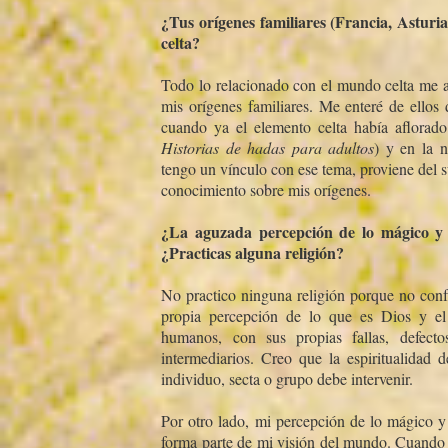
¿Tus orí­genes familiares (Francia, Asturi
celta?
Todo lo relacionado con el mundo celta me at
mis orí­genes familiares. Me enteré de ellos
cuando ya el elemento celta habí­a aflorado 
Historias de hadas para adultos
) y en la 
tengo un ví­nculo con ese tema, proviene del 
conocimiento sobre mis orí­genes.
¿La aguzada percepción de lo mágico y e
¿Practicas alguna religión?
No practico ninguna religión porque no confí
propia percepción de lo que es Dios y el 
humanos, con sus propias fallas, defecto
intermediarios. Creo que la espiritualidad
individuo, secta o grupo debe intervenir.
Por otro lado, mi percepción de lo mágico y l
forma parte de mi visión del mundo. Cuando 