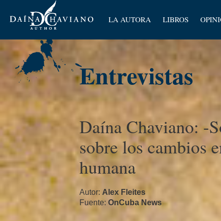
Artícu
LA AUTORA
LIBROS
OPIN
Ensay
Entrevistas
Daí­na Chaviano: -S
sobre los cambios e
humana 
Autor:
Alex Fleites
Fuente:
OnCuba News