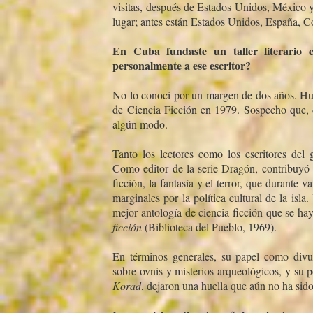
visitas, después de Estados Unidos, México y
lugar; antes están Estados Unidos, España, Co
En Cuba fundaste un taller literario
personalmente a ese escritor?
No lo conocí­ por un margen de dos años. H
de Ciencia Ficción en 1979. Sospecho que, 
algún modo.
Tanto los lectores como los escritores del
Como editor de la serie Dragón, contribuyó a 
ficción, la fantasí­a y el terror, que durant
marginales por la polí­tica cultural de la is
mejor antologí­a de ciencia ficción que se 
ficción
(Biblioteca del Pueblo, 1969).
En términos generales, su papel como divulg
sobre ovnis y misterios arqueológicos, y su 
Korad
, dejaron una huella que aún no ha sido