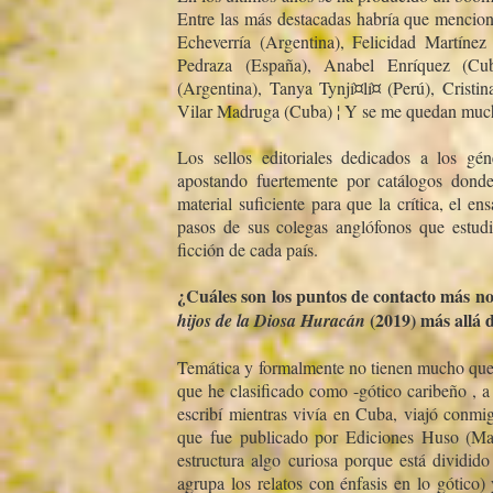
Entre las más destacadas habrí­a que mencion
Echeverrí­a (Argentina), Felicidad Martí­nez
Pedraza (España), Anabel Enrí­quez (C
(Argentina), Tanya Tynjí¤lí¤ (Perú), Cristin
Vilar Madruga (Cuba) ¦ Y se me quedan much
Los sellos editoriales dedicados a los gén
apostando fuertemente por catálogos donde
material suficiente para que la crí­tica, el 
pasos de sus colegas anglófonos que estudi
ficción de cada paí­s.
¿Cuáles son los puntos de contacto más no
(2019) más allá 
hijos de la Diosa Huracán
Temática y formalmente no tienen mucho que
que he clasificado como -gótico caribeño , a
escribí­ mientras viví­a en Cuba, viajó conmi
que fue publicado por Ediciones Huso (Mad
estructura algo curiosa porque está dividido
agrupa los relatos con énfasis en lo gótico) 