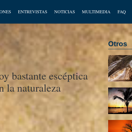
los
IONES
ENTREVISTAS
NOTICIAS
MULTIMEDIA
FAQ
os
Otros
oy bastante escéptica
n la naturaleza