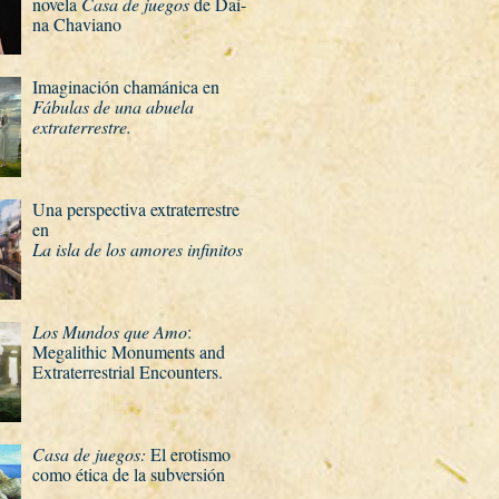
novela
Casa de juegos
de Daí­
na Chaviano
Imaginación chamánica en
Fábulas de una abuela
extraterrestre.
Una perspectiva extraterrestre
en
La isla de los amores infinitos
Los Mundos que Amo
:
Megalithic Monuments and
Extraterrestrial Encounters.
Casa de juegos:
El erotismo
como ética de la subversión