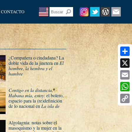
CONTACTO
¿Compañera o ciudadana? La
Share
doble vida de la jinetera en
El
hombre, la hembra y el
X
hambre
Email
Contigo en la distancia,
Habana mí­a, estoy
: el bolero,
What
espacio para la (re)definición
de lo nacional en
La isla de
Copy
los amores infinitos
Link
Algolagnia: notas sobre el
masoquismo y la mujer en la