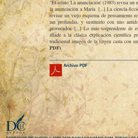
"El relato 'La anunciación' (1983) revisa un mit
la anunciación a Marí­a. [...] La ciencia-fic
revisar un viejo esquema de pensamiento rel
tan profundas, y sustituirlo con uno antid
provocador. [...] Lo más sorprendente de e
añade a la clásica explicación cientí­fica 
tradicional imagen de la virgen casta con u
PDF)
Archivo PDF