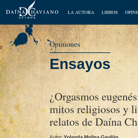
Artícu
LA AUTORA
LIBROS
OPIN
Ensay
Opiniones
Ensayos
¿Orgasmos eugenési
mitos religiosos y l
relatos de Daí­na C
Autor:
Yolanda Molina Gavilán