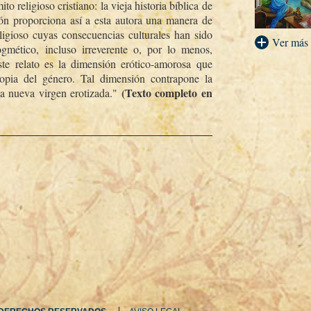
o religioso cristiano: la vieja historia bí­blica de
ción proporciona así­ a esta autora una manera de
igioso cuyas consecuencias culturales han sido
Ver más
ogmético, incluso irreverente o, por lo menos,
ste relato es la dimensión erótico-amorosa que
propia del género. Tal dimensión contrapone la
(Texto completo en
na nueva virgen erotizada."