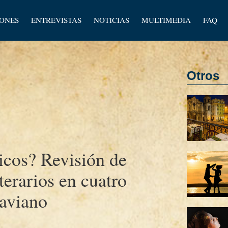
los
IONES
ENTREVISTAS
NOTICIAS
MULTIMEDIA
FAQ
os
Otros
cos? Revisión de
iterarios en cuatro
haviano