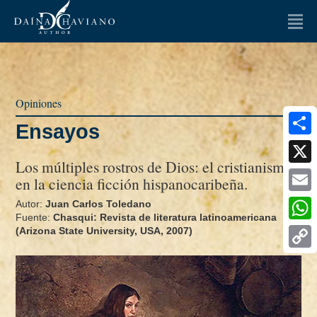
LA AUTORA
LIBROS
Opiniones
OPINIONES
Ensayos
Artículos
Ensayos
Share
Los múltiples rostros de Dios: el cristianismo
ENTREVISTAS
X
en la ciencia ficción hispanocaribeña.
Email
NOTICIAS
Autor:
Juan Carlos Toledano
Fuente:
Chasqui: Revista de literatura latinoamericana
Whats
(Arizona State University, USA, 2007)
MULTIMEDIA
Copy
FAQ
Link
CONTACTO