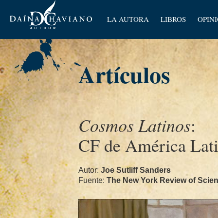
Artícu
LA AUTORA
LIBROS
OPIN
Ensay
Artículos
Cosmos Latinos
:
CF de América Lat
Autor:
Joe Sutliff Sanders
Fuente:
The New York Review of Scienc