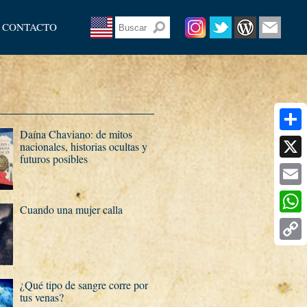
CONTACTO
Daí­na Chaviano: de mitos
Share
nacionales, historias ocultas y
futuros posibles
X
Email
Cuando una mujer calla
What
Copy
Link
¿Qué tipo de sangre corre por
tus venas?