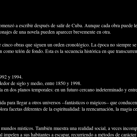
omenzó a escribir después de salir de Cuba. Aunque cada obra puede le
sonajes de una novela pueden aparecer brevemente en otra.
 cinco obras que siguen un orden cronológico. La época no siempre se ha
n como telón de fondo. Esta es la secuencia histórica en que transcurren
1992 y 1994.
dedor de siglo y medio, entre 1850 y 1998.
lla en dos planos temporales: en un futuro cercano indeterminado y en
ida para llegar a otros universos --fantásticos o mágicos-- que conduce
ora facetas diferentes de la espiritualidad: la reencarnación, la magia c
mundos mí­sticos. También muestra una realidad social, a veces incompr
ial impelen a sus habitantes a escapar, recurriendo a métodos de caráct