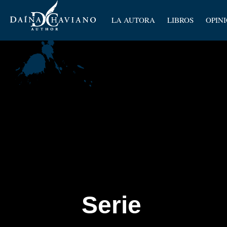
Artícu
LA AUTORA
LIBROS
OPIN
Ensay
Serie