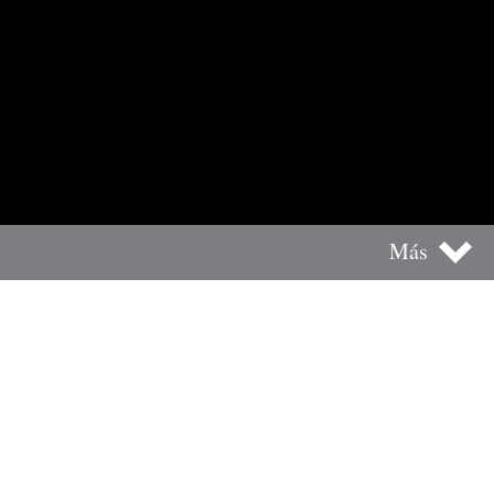
Más
La Habana recuperada