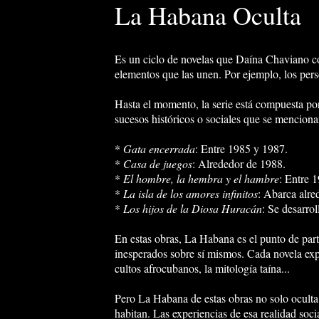
La Habana Oculta
Es un ciclo de novelas que Daí­na Chaviano c
elementos que las unen. Por ejemplo, los per
Hasta el momento, la serie está compuesta por
sucesos históricos o sociales que se menciona
*
Gata encerrada
: Entre 1985 y 1987.
*
Casa de juegos
: Alrededor de 1988.
*
El hombre, la hembra y el hambre
: Entre 
*
La isla de los amores infinitos
: Abarca alre
*
Los hijos de la Diosa Huracán
: Se desarro
En estas obras, La Habana es el punto de part
inesperados sobre sí­ mismos. Cada novela expl
cultos afrocubanos, la mitologí­a taí­na...
Pero La Habana de estas obras no solo oculta 
habitan. Las experiencias de esa realidad soc